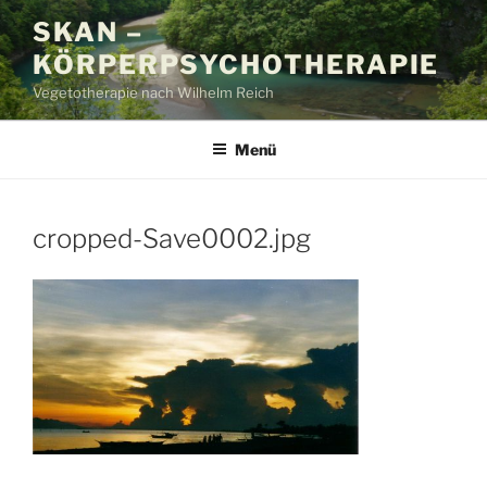
Zum
SKAN –
Inhalt
KÖRPERPSYCHOTHERAPIE
springen
Vegetotherapie nach Wilhelm Reich
Menü
cropped-Save0002.jpg