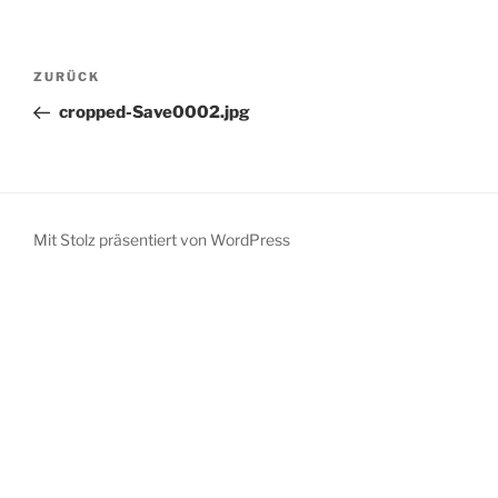
Beitragsnavigation
Vorheriger
ZURÜCK
Beitrag
cropped-Save0002.jpg
Mit Stolz präsentiert von WordPress